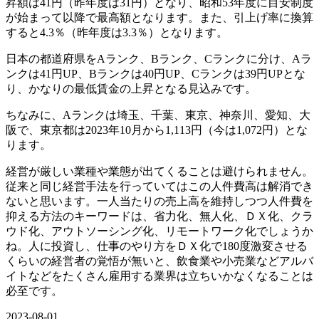
昇額は41円（昨年度は31円）となり、昭和53年度に目安制度
が始まって以降で最高額となります。また、引上げ率に換算
すると4.3％（昨年度は3.3％）となります。
日本の都道府県をAランク、Bランク、Cランクに分け、Aラ
ンクは41円UP、Bランクは40円UP、Cランクは39円UPとな
り、かなりの最低賃金の上昇となる見込みです。
ちなみに、Aランクは埼玉、千葉、東京、神奈川、愛知、大
阪で、東京都は2023年10月から1,113円（今は1,072円）とな
ります。
経営が厳しい業種や業態が出てくることは避けられません。
従来と同じ経営手法を行っていてはこの人件費高は解消でき
ないと思います。一人当たりの売上高を維持しつつ人件費を
抑える方法のキーワードは、省力化、無人化、ＤＸ化、クラ
ウド化、アウトソーシング化、リモートワーク化でしょうか
ね。人に投資し、仕事のやり方をＤＸ化で180度激変させる
くらいの経営者の覚悟が無いと、飲食業や小売業などアルバ
イトなどをたくさん雇用する業界は立ちいかなくなることは
必至です。
2023-08-01