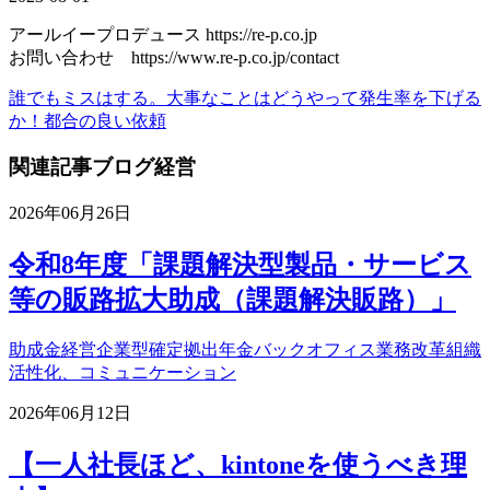
アールイープロデュース https://re-p.co.jp
お問い合わせ https://www.re-p.co.jp/contact
誰でもミスはする。大事なことはどうやって発生率を下げる
か！
都合の良い依頼
関連記事
ブログ
経営
2026年06月26日
令和8年度「課題解決型製品・サービス
等の販路拡大助成（課題解決販路）」
助成金
経営
企業型確定拠出年金
バックオフィス業務改革
組織
活性化、コミュニケーション
2026年06月12日
【一人社長ほど、kintoneを使うべき理