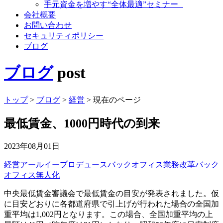
手元資金を増やす“全体最適”セミナー
会社概要
お問い合わせ
セキュリティポリシー
ブログ
ブログ
post
トップ
>
ブログ
>
経営
>
現在のページ
最低賃金、1000円時代の到来
2023年08月01日
経営
アールイープロデュース
バックオフィス業務改革
バック
オフィス無人化
中央最低賃金審議会で最低賃金の目安が発表されました。仮
に目安どおりに各都道府県で引上げが行われた場合の全国加
重平均は1,002円となります。この場合、全国加重平均の上