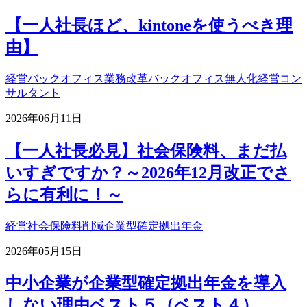
【一人社長ほど、kintoneを使うべき理
由】
経営
バックオフィス業務改革
バックオフィス無人化
経営コン
サルタント
2026年06月11日
【一人社長必見】社会保険料、まだ払
いすぎですか？～2026年12月改正でさ
らに有利に！～
経営
社会保険料削減
企業型確定拠出年金
2026年05月15日
中小企業が企業型確定拠出年金を導入
しない理由ベスト５（ベスト４）