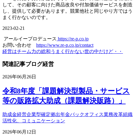
して、その顧客に向けた商品改良や付加価値サービスを創造
し、提供して必要があります。競業他社と同じやり方ではう
まく行かないのです。
2023-02-21
アールイープロデュース
https://re-p.co.jp
お問い合わせ
https://www.re-p.co.jp/contact
経営はチーム力の総和
うまく行かない世の中だけど・・
関連記事
ブログ
経営
2026年06月26日
令和8年度「課題解決型製品・サービス
等の販路拡大助成（課題解決販路）」
助成金
経営
企業型確定拠出年金
バックオフィス業務改革
組織
活性化、コミュニケーション
2026年06月12日