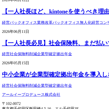
【一人社長ほど、kintoneを使うべき理
経営
バックオフィス業務改革
バックオフィス無人化
経営コン
2026年06月11日
【一人社長必見】社会保険料、まだ払いす
経営
社会保険料削減
企業型確定拠出年金
2026年05月15日
中小企業が企業型確定拠出年金を導入し
経営
社会保険料削減
企業型確定拠出年金
アールイープロデュース株式会社
〒102-0072
東京都千代田区飯田橋4-5-16 エル千代田3F