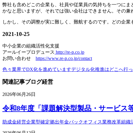
弊社も含めどこの企業も、社員や従業員の気持ちを一つにま
かなと思いますが、それでは強い会社はできません。その兼
しかし、その調整が実に難しく、難航するのです。どの企業
2021-10-25
中小企業の組織活性化支援
アールイープロデュース
http://re-p.co.jp
お問い合わせ
https://www.re-p.co.jp/contact
色々業界でDX化を進めています
デジタル化推進はどこへ行っ
関連記事
ブログ
経営
2026年06月26日
令和8年度「課題解決型製品・サービス
助成金
経営
企業型確定拠出年金
バックオフィス業務改革
組織
2026年06月12日