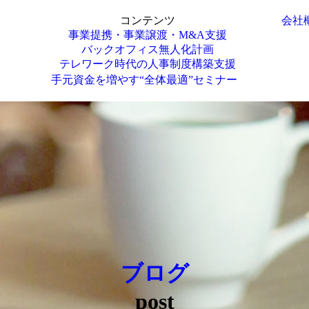
コンテンツ
会社
事業提携・事業譲渡・M&A支援
バックオフィス無人化計画
テレワーク時代の人事制度構築支援
手元資金を増やす“全体最適”セミナー
ブログ
post