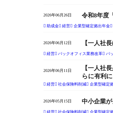
令和8年度
2026年06月26日
助成金
経営
企業型確定拠出年金
【一人社長ほ
2026年06月12日
経営
バックオフィス業務改革
バ
【一人社長
2026年06月11日
らに有利に
経営
社会保険料削減
企業型確定
中小企業が
2026年05月15日
経営
社会保険料削減
企業型確定