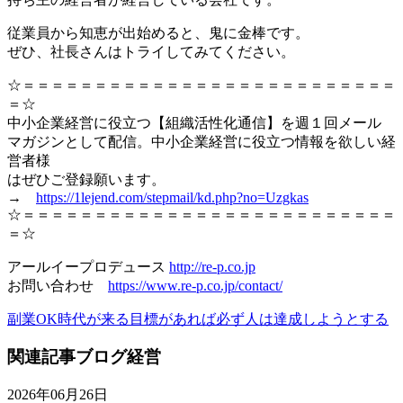
従業員から知恵が出始めると、鬼に金棒です。
ぜひ、社長さんはトライしてみてください。
☆＝＝＝＝＝＝＝＝＝＝＝＝＝＝＝＝＝＝＝＝＝＝＝＝＝＝
＝☆
中小企業経営に役立つ【組織活性化通信】を週１回メール
マガジンとして配信。中小企業経営に役立つ情報を欲しい経
営者様
はぜひご登録願います。
→
https://1lejend.com/stepmail/kd.php?no=Uzgkas
☆＝＝＝＝＝＝＝＝＝＝＝＝＝＝＝＝＝＝＝＝＝＝＝＝＝＝
＝☆
アールイープロデュース
http://re-p.co.jp
お問い合わせ
https://www.re-p.co.jp/contact/
副業OK時代が来る
目標があれば必ず人は達成しようとする
関連記事
ブログ
経営
2026年06月26日