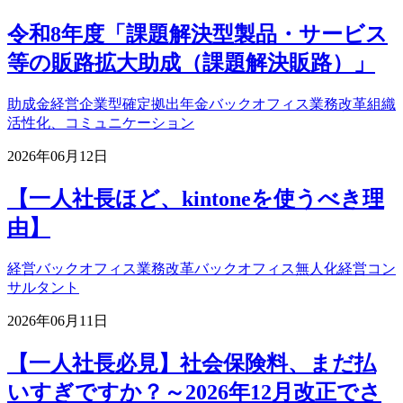
令和8年度「課題解決型製品・サービス
等の販路拡大助成（課題解決販路）」
助成金
経営
企業型確定拠出年金
バックオフィス業務改革
組織
活性化、コミュニケーション
2026年06月12日
【一人社長ほど、kintoneを使うべき理
由】
経営
バックオフィス業務改革
バックオフィス無人化
経営コン
サルタント
2026年06月11日
【一人社長必見】社会保険料、まだ払
いすぎですか？～2026年12月改正でさ