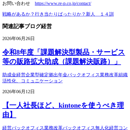
お問い合わせ
https://www.re-p.co.jp/contact/
戦略があるか？行き当たりばったりか？
新人 １４訓
関連記事
ブログ
経営
2026年06月26日
令和8年度「課題解決型製品・サービス
等の販路拡大助成（課題解決販路）」
助成金
経営
企業型確定拠出年金
バックオフィス業務改革
組織
活性化、コミュニケーション
2026年06月12日
【一人社長ほど、kintoneを使うべき理
由】
経営
バックオフィス業務改革
バックオフィス無人化
経営コン