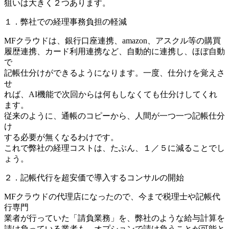
狙いは大きく２つあります。
１．弊社での経理事務負担の軽減
MFクラウドは、銀行口座連携、amazon、アスクル等の購買
履歴連携、カード利用連携など、自動的に連携し、ほぼ自動
で
記帳仕分けができるようになります。一度、仕分けを覚えさ
せ
れば、AI機能で次回からは何もしなくても仕分けしてくれ
ます。
従来のように、通帳のコピーから、人間が一つ一つ記帳仕分
け
する必要が無くなるわけです。
これで弊社の経理コストは、たぶん、１／５に減ることでし
ょう。
２．記帳代行を超安価で導入するコンサルの開始
MFクラウドの代理店になったので、今まで税理士や記帳代
行専門
業者が行っていた「請負業務」を、弊社のような給与計算を
請け負っている業者も、オプションで請け負うことが可能と