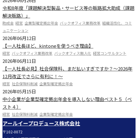
2026年06月26日
令和8年度「課題解決型製品・サービス等の販路拡大助成（課題
解決販路）」
助成金
経営
企業型確定拠出年金
バックオフィス業務改革
組織活性化、コミ
ュニケーション
2026年06月12日
【一人社長ほど、kintoneを使うべき理由】
経営
バックオフィス業務改革
バックオフィス無人化
経営コンサルタント
2026年06月11日
【一人社長必見】社会保険料、まだ払いすぎですか？～2026年
12月改正でさらに有利に！～
経営
社会保険料削減
企業型確定拠出年金
2026年05月15日
中小企業が企業型確定拠出年金を導入しない理由ベスト５（ベ
スト４）
経営
社会保険料削減
企業型確定拠出年金
アールイープロデュース株式会社
〒102-0072