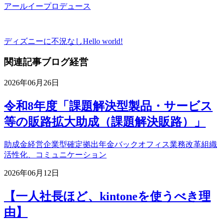
アールイープロデュース
ディズニーに不況なし
Hello world!
関連記事
ブログ
経営
2026年06月26日
令和8年度「課題解決型製品・サービス
等の販路拡大助成（課題解決販路）」
助成金
経営
企業型確定拠出年金
バックオフィス業務改革
組織
活性化、コミュニケーション
2026年06月12日
【一人社長ほど、kintoneを使うべき理
由】