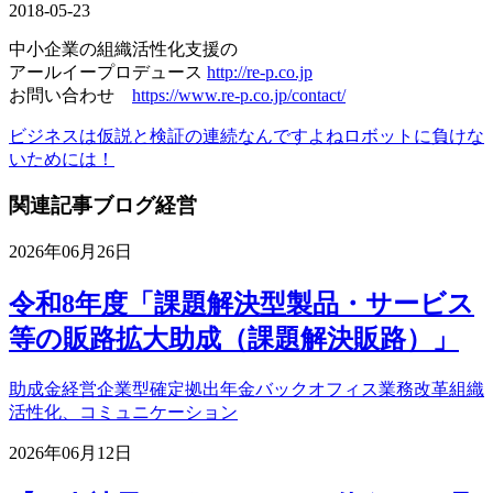
2018-05-23
中小企業の組織活性化支援の
アールイープロデュース
http://re-p.co.jp
お問い合わせ
https://www.re-p.co.jp/contact/
ビジネスは仮説と検証の連続なんですよね
ロボットに負けな
いためには！
関連記事
ブログ
経営
2026年06月26日
令和8年度「課題解決型製品・サービス
等の販路拡大助成（課題解決販路）」
助成金
経営
企業型確定拠出年金
バックオフィス業務改革
組織
活性化、コミュニケーション
2026年06月12日