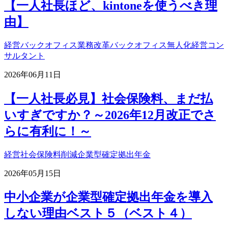
【一人社長ほど、kintoneを使うべき理
由】
経営
バックオフィス業務改革
バックオフィス無人化
経営コン
サルタント
2026年06月11日
【一人社長必見】社会保険料、まだ払
いすぎですか？～2026年12月改正でさ
らに有利に！～
経営
社会保険料削減
企業型確定拠出年金
2026年05月15日
中小企業が企業型確定拠出年金を導入
しない理由ベスト５（ベスト４）