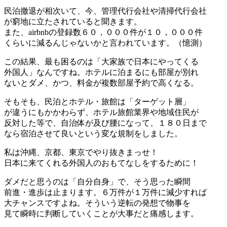
民泊撤退が相次いて、今、管理代行会社や清掃代行会社
が窮地に立たされていると聞きます。
また、airbnbの登録数６０，０００件が１０，０００件
くらいに減るんじゃないかと言われています。（憶測）
この結果、最も困るのは「大家族で日本にやってくる
外国人」なんですね。ホテルに泊まるにも部屋が別れ
ないとダメ、かつ、料金が複数部屋予約で高くなる。
そもそも、民泊とホテル・旅館は「ターゲット層」
が違うにもかかわらず、ホテル旅館業界や地域住民が
反対した等で、自治体が及び腰になって、１８０日まで
なら宿泊させて良いという変な規制をしました。
私は沖縄、京都、東京でやり抜きまっせ！
日本に来てくれる外国人のおもてなしをするために！
ダメだと思うのは「自分自身」で、そう思った瞬間
前進・進歩は止まります。６万件が１万件に減少すれば
大チャンスですよね。そういう逆転の発想で物事を
見て瞬時に判断していくことが大事だと痛感します。