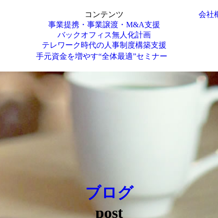
コンテンツ
会社
事業提携・事業譲渡・M&A支援
バックオフィス無人化計画
テレワーク時代の人事制度構築支援
手元資金を増やす“全体最適”セミナー
ブログ
post