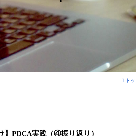
トッ
け】PDCA実践（④振り返り）