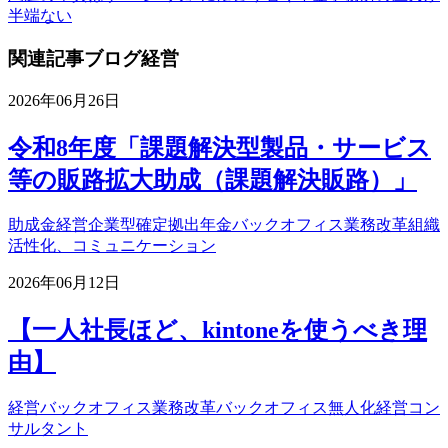
半端ない
関連記事
ブログ
経営
2026年06月26日
令和8年度「課題解決型製品・サービス
等の販路拡大助成（課題解決販路）」
助成金
経営
企業型確定拠出年金
バックオフィス業務改革
組織
活性化、コミュニケーション
2026年06月12日
【一人社長ほど、kintoneを使うべき理
由】
経営
バックオフィス業務改革
バックオフィス無人化
経営コン
サルタント