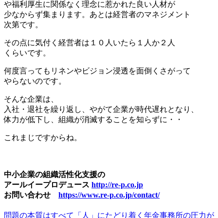
や福利厚生に関係なく理念に惹かれた良い人材が
少なからず集まります。あとは経営者のマネジメント
次第です。
その点に気付く経営者は１０人いたら１人か２人
くらいです。
何度言ってもリネンやビジョン浸透を面倒くさがって
やらないのです。
そんな企業は、
入社・退社を繰り返し、やがて企業が時代遅れとなり、
体力が低下し、組織が消滅することを知らずに・・
これまじですからね。
中小企業の組織活性化支援の
アールイープロデュース
http://re-p.co.jp
お問い合わせ
https://www.re-p.co.jp/contact/
問題の本質はすべて「人」にたどり着く
年金事務所の圧力が