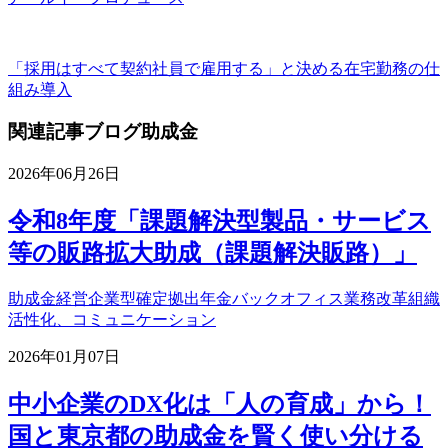
「採用はすべて契約社員で雇用する」と決める
在宅勤務の仕
組み導入
関連記事
ブログ
助成金
2026年06月26日
令和8年度「課題解決型製品・サービス
等の販路拡大助成（課題解決販路）」
助成金
経営
企業型確定拠出年金
バックオフィス業務改革
組織
活性化、コミュニケーション
2026年01月07日
中小企業のDX化は「人の育成」から！
国と東京都の助成金を賢く使い分ける