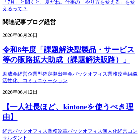
「7月」と聞くと、夏だね。
仕事の「やり方を変える」を変
えるって？
関連記事
ブログ
経営
2026年06月26日
令和8年度「課題解決型製品・サービス
等の販路拡大助成（課題解決販路）」
助成金
経営
企業型確定拠出年金
バックオフィス業務改革
組織
活性化、コミュニケーション
2026年06月12日
【一人社長ほど、kintoneを使うべき理
由】
経営
バックオフィス業務改革
バックオフィス無人化
経営コン
サルタント