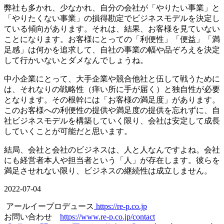
弊社も多かれ、少なかれ、自分の会社が「やりたい事業」と
「やりたくない事業」の損得勘定でビジネスモデルを決定し
ている傾向があります。それは、結果、お客様を見ていない
ことになります。お客様にとっての「利便性」「便益」「満
足感」は何かを追求して、自社の事業の幅や品ぞろえを決定
して行かいないとダメなんでしょうね。
中小企業にとって、大手企業や競合他社と伍して戦うために
は、それなりの戦略性（痒い所に手が届く）と独自性が必要
となります。その根幹には「お客様の満足度」があります。
このお客様への利便性の提供や満足度の提供を忘れずに、自
社ビジネスモデルを構築していく限り、会社は安定して成長
していくことが可能だと思います。
結局、会社と会社のビジネスは、人と人なんですよね。会社
にも経営者本人や担当者という「人」が存在します。彼らを
満足させれない限り、ビジネスの継続性は成立しません。
2022-07-04
アールイープロデュース
https://re-p.co.jp
お問い合わせ
https://www.re-p.co.jp/contact