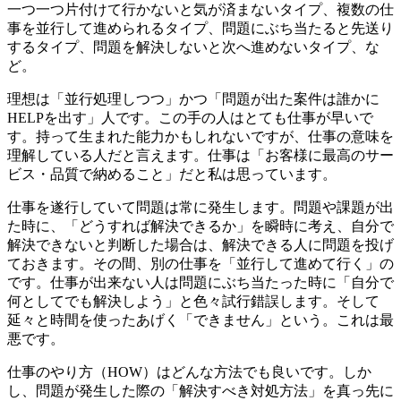
一つ一つ片付けて行かないと気が済まないタイプ、複数の仕
事を並行して進められるタイプ、問題にぶち当たると先送り
するタイプ、問題を解決しないと次へ進めないタイプ、な
ど。
理想は「並行処理しつつ」かつ「問題が出た案件は誰かに
HELPを出す」人です。この手の人はとても仕事が早いで
す。持って生まれた能力かもしれないですが、仕事の意味を
理解している人だと言えます。仕事は「お客様に最高のサー
ビス・品質で納めること」だと私は思っています。
仕事を遂行していて問題は常に発生します。問題や課題が出
た時に、「どうすれば解決できるか」を瞬時に考え、自分で
解決できないと判断した場合は、解決できる人に問題を投げ
ておきます。その間、別の仕事を「並行して進めて行く」の
です。仕事が出来ない人は問題にぶち当たった時に「自分で
何としてでも解決しよう」と色々試行錯誤します。そして
延々と時間を使ったあげく「できません」という。これは最
悪です。
仕事のやり方（HOW）はどんな方法でも良いです。しか
し、問題が発生した際の「解決すべき対処方法」を真っ先に