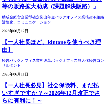
等の販路拡大助成（課題解決販路）」
助成金
経営
企業型確定拠出年金
バックオフィス業務改革
組織
活性化、コミュニケーション
2026年06月12日
【一人社長ほど、kintoneを使うべき理
由】
経営
バックオフィス業務改革
バックオフィス無人化
経営コン
サルタント
2026年06月11日
【一人社長必見】社会保険料、まだ払
いすぎですか？～2026年12月改正でさ
らに有利に！～