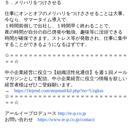
５．メリハリをつけさせる
仕事にオンとオフのメリハリをつけささせることは大事。
今なら、サマータイム導入で、
１時間前倒しで出社し、１時間早く終わることで、
夜の時間が自分の自己啓発や勉強、趣味等に没頭できる
時間が確保できます。ストレス等が発散され、仕事に集中
することができるようになるはずです。
☆＝＝＝＝＝＝＝＝＝＝＝＝＝＝＝＝＝＝＝＝＝＝＝＝＝
＝＝☆
中小企業経営に役立つ【組織活性化通信】を週１回メール
マガジンとして配信。中小企業経営に役立つ情報を欲しい
経営者様はぜひご登録願います。
→
https://1lejend.com/stepmail/kd.php?no=Uzgkas
☆＝＝＝＝＝＝＝＝＝＝＝＝＝＝＝＝＝＝＝＝＝＝＝＝＝
＝＝☆
アールイープロデュース
http://re-p.co.jp
お問い合わせ
https://www.re-p.co.jp/contact/