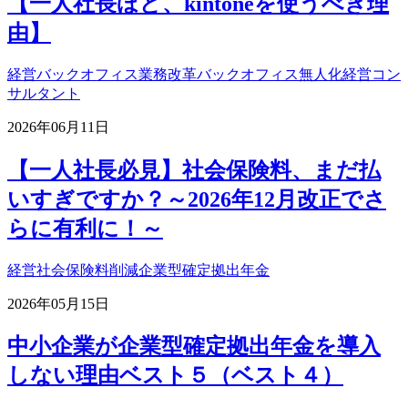
【一人社長ほど、kintoneを使うべき理
由】
経営
バックオフィス業務改革
バックオフィス無人化
経営コン
サルタント
2026年06月11日
【一人社長必見】社会保険料、まだ払
いすぎですか？～2026年12月改正でさ
らに有利に！～
経営
社会保険料削減
企業型確定拠出年金
2026年05月15日
中小企業が企業型確定拠出年金を導入
しない理由ベスト５（ベスト４）