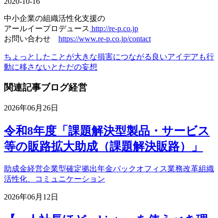
2020-10-16
中小企業の組織活性化支援の
アールイープロデュース
http://re-p.co.jp
お問い合わせ
https://www.re-p.co.jp/contact
ちょっとしたことが大きな損害につながる
良いアイデアも行
動に移さないとただの妄想
関連記事
ブログ
経営
2026年06月26日
令和8年度「課題解決型製品・サービス
等の販路拡大助成（課題解決販路）」
助成金
経営
企業型確定拠出年金
バックオフィス業務改革
組織
活性化、コミュニケーション
2026年06月12日