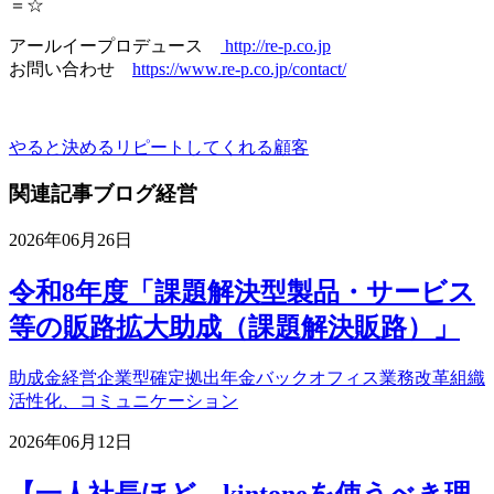
＝☆
アールイープロデュース
http://re-p.co.jp
お問い合わせ
https://www.re-p.co.jp/contact/
やると決める
リピートしてくれる顧客
関連記事
ブログ
経営
2026年06月26日
令和8年度「課題解決型製品・サービス
等の販路拡大助成（課題解決販路）」
助成金
経営
企業型確定拠出年金
バックオフィス業務改革
組織
活性化、コミュニケーション
2026年06月12日
【一人社長ほど、kintoneを使うべき理