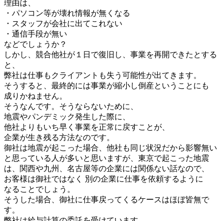
理由は、
・パソコン等が壊れ情報が無くなる
・スタッフが会社に出てこれない
・通信手段が無い
などでしょうか？
しかし、競合他社が１日で復旧し、事業を再開できたとする
と、
弊社は仕事もクライアントも失う可能性が出てきます。
そうすると、最終的には事業が縮小し倒産ということにも
成りかねません。
そうなんです。そうならないために、
地震やパンデミック発生した際に、
他社よりもいち早く事業を正常に戻すことが、
企業が生き残る方法なのです。
御社は地震が起こった場合、他社も同じ状況だから影響無い
と思っている人が多いと思いますが、東京で起こった地震
は、関西や九州、名古屋等の企業には関係ない話なので、
お客様は御社ではなく 別の企業に仕事を依頼するように
なることでしょう。
そうした場合、御社に仕事戻ってくるケースはほぼ皆無で
す。
弊社は給与計算の委託を受けています。