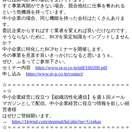
すぐ事業再開ができない場合、競合他社に仕事を奪われる
という危機感を持っています。
中小企業の場合、同じ機能を持った会社はたくさんありま
す。
委託企業からすればすぐ業者を変えれば良いだけなのです。
そうならないために、BCPを策定知識をインプットしません
か？
中小企業に特化したBCPセミナーを開催します。
今の事業を見直す良いきっかけになると思いまうｓ。
ぜひ、ふるってご参加下さい。
セミナー内容
https://www.re-p.co.jp/pdf/160209.pdf
申し込み
https://www.re-p.co.jp/contact/
☆＝＝＝＝＝＝＝＝＝＝＝＝＝＝＝＝＝＝＝＝＝＝＝＝＝＝
＝☆
中小企業経営に役立つ【組織活性化通信】を週１回メール
マガジンとして配信。中小企業経営に役立つ情報を欲しい経
営者様
はぜひご登録願います。
→
https://1lejend.com/stepmail/kd.php?no=Uzgkas
☆＝＝＝＝＝＝＝＝＝＝＝＝＝＝＝＝＝＝＝＝＝＝＝＝＝＝