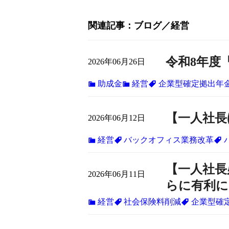
関連記事
ブログ
経営
令和8年度
2026年06月26日
助成金
経営
企業型確定拠出年
【一人社長ほ
2026年06月12日
経営
バックオフィス業務改革
【一人社長
2026年06月11日
らに有利に
経営
社会保険料削減
企業型確