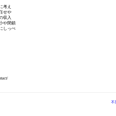
に考え
任せや
の収入
小や閉鎖
にしっぺ
act/
不