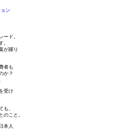
ション
レード。
す。
葉が躍り
費者も
のか？
。
を受け
ても、
とのこと。
日本人