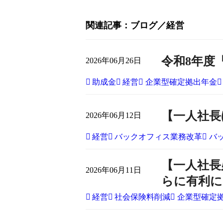
関連記事
ブログ
経営
令和8年度
2026年06月26日
助成金
経営
企業型確定拠出年金
【一人社長ほ
2026年06月12日
経営
バックオフィス業務改革
バ
【一人社長
2026年06月11日
らに有利に
経営
社会保険料削減
企業型確定