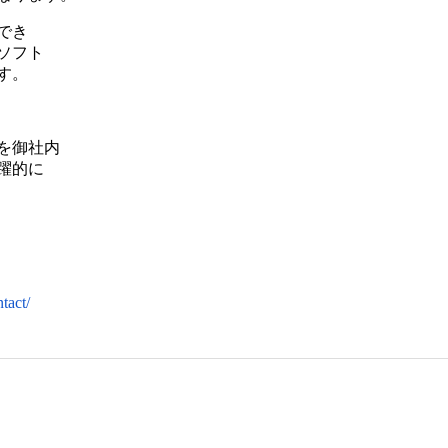
でき
ソフト
す。
を御社内
躍的に
tact/