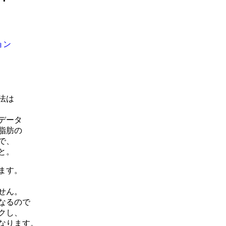
ョン
法は
データ
脂肪の
で、
と。
ます。
せん。
なるので
クし、
なります。