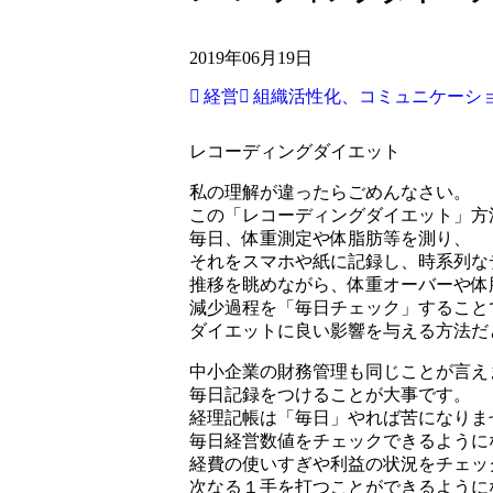
2019年06月19日
経営
組織活性化、コミュニケーシ
レコーディングダイエット
私の理解が違ったらごめんなさい。
この「レコーディングダイエット」方
毎日、体重測定や体脂肪等を測り、
それをスマホや紙に記録し、時系列な
推移を眺めながら、体重オーバーや体
減少過程を「毎日チェック」すること
ダイエットに良い影響を与える方法だ
中小企業の財務管理も同じことが言え
毎日記録をつけることが大事です。
経理記帳は「毎日」やれば苦になりま
毎日経営数値をチェックできるように
経費の使いすぎや利益の状況をチェッ
次なる１手を打つことができるように