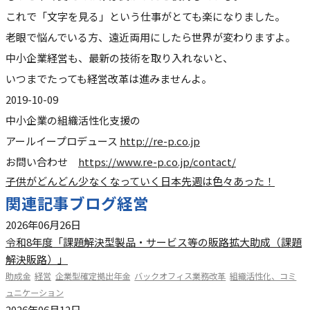
これで「文字を見る」という仕事がとても楽になりました。
老眼で悩んでいる方、遠近両用にしたら世界が変わりますよ。
中小企業経営も、最新の技術を取り入れないと、
いつまでたっても経営改革は進みませんよ。
2019-10-09
中小企業の組織活性化支援の
アールイープロデュース
http://re-p.co.jp
お問い合わせ
https://www.re-p.co.jp/contact/
子供がどんどん少なくなっていく日本
先週は色々あった！
関連記事
ブログ
経営
2026年06月26日
令和8年度「課題解決型製品・サービス等の販路拡大助成（課題
解決販路）」
助成金
経営
企業型確定拠出年金
バックオフィス業務改革
組織活性化、コミ
ュニケーション
2026年06月12日