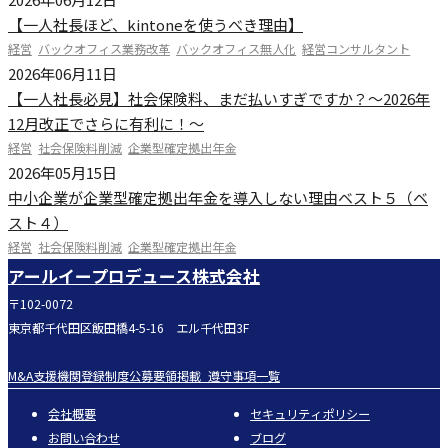
【一人社長ほど、kintoneを使うべき理由】
経営
バックオフィス業務改革
バックオフィス無人化
経営コンサルタント
2026年06月11日
【一人社長必見】社会保険料、まだ払いすぎですか？～2026年
12月改正でさらに有利に！～
経営
社会保険料削減
企業型確定拠出年金
2026年05月15日
中小企業が企業型確定拠出年金を導入しない理由ベスト５（ベ
スト４）
経営
社会保険料削減
企業型確定拠出年金
アールイープロデュース株式会社
〒102-0072
東京都千代田区飯田橋4-5-16 エル千代田3F
M&A支援機関登録制度公募要領掲載_遵守事項一覧
会社概要
セキュリティポリシー
お問い合わせ
ブログ