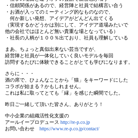
・信頼関係があるので、経営陣と社員で結構言い合う
・お酒が入ってのミーティング的なものなので、
何か新しい発想、アイデアがどんどん出てくる
（実現するかどうかは別にして、アイデア道場みたいで
他の会社ではほとんど無い貴重な場となっている）
・社長の人柄が１００％出ており、社員も理解している
まあ、ちょっと真似出来ない芸当ですが、
経営陣と社員が一体化していく良いモデルを毎回
訪問するたびに体験できることがとても学びになります。
さらに・・・
酒の席で、ひょんなことから「猫」をキーワードにした
コラボが始まる？かもしれません。
これは私に取ってとても「縁」を感じた瞬間でした。
昨日ご一緒して頂いた皆さん、ありがとう！
中小企業の組織活性化支援の
アールイープロデュース
http://re-p.co.jp
お問い合わせ
https://www.re-p.co.jp/contact/