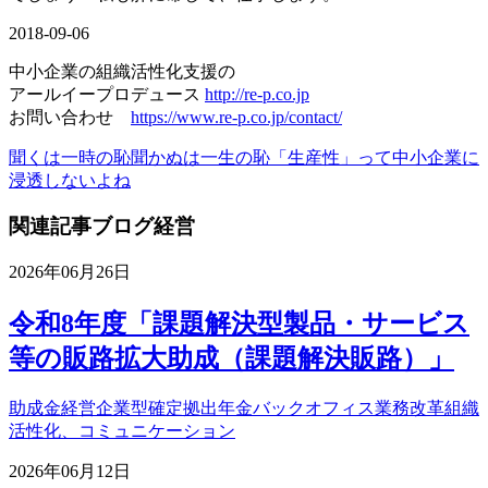
2018-09-06
中小企業の組織活性化支援の
アールイープロデュース
http://re-p.co.jp
お問い合わせ
https://www.re-p.co.jp/contact/
聞くは一時の恥聞かぬは一生の恥
「生産性」って中小企業に
浸透しないよね
関連記事
ブログ
経営
2026年06月26日
令和8年度「課題解決型製品・サービス
等の販路拡大助成（課題解決販路）」
助成金
経営
企業型確定拠出年金
バックオフィス業務改革
組織
活性化、コミュニケーション
2026年06月12日