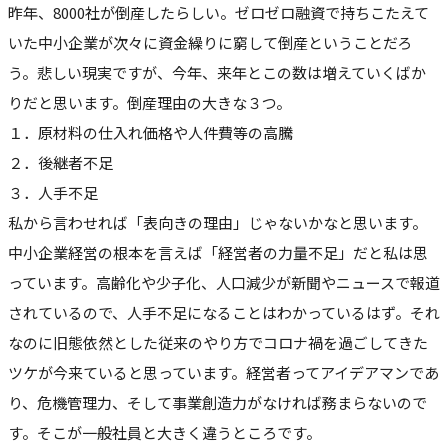
昨年、8000社が倒産したらしい。ゼロゼロ融資で持ちこたえて
いた中小企業が次々に資金繰りに窮して倒産ということだろ
う。悲しい現実ですが、今年、来年とこの数は増えていくばか
りだと思います。倒産理由の大きな３つ。
１．原材料の仕入れ価格や人件費等の高騰
２．後継者不足
３．人手不足
私から言わせれば「表向きの理由」じゃないかなと思います。
中小企業経営の根本を言えば「経営者の力量不足」だと私は思
っています。高齢化や少子化、人口減少が新聞やニュースで報道
されているので、人手不足になることはわかっているはず。それ
なのに旧態依然とした従来のやり方でコロナ禍を過ごしてきた
ツケが今来ていると思っています。経営者ってアイデアマンであ
り、危機管理力、そして事業創造力がなければ務まらないので
す。そこが一般社員と大きく違うところです。