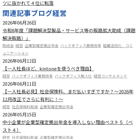
ツに抜かれて４位に転落
関連記事
ブログ
経営
2026年06月26日
令和8年度「課題解決型製品・サービス等の販路拡大助成（課題
解決販路）」
助成金
経営
企業型確定拠出年金
バックオフィス業務改革
組織活性化、コミ
ュニケーション
2026年06月12日
【一人社長ほど、kintoneを使うべき理由】
経営
バックオフィス業務改革
バックオフィス無人化
経営コンサルタント
2026年06月11日
【一人社長必見】社会保険料、まだ払いすぎですか？～2026年
12月改正でさらに有利に！～
経営
社会保険料削減
企業型確定拠出年金
2026年05月15日
中小企業が企業型確定拠出年金を導入しない理由ベスト５（ベ
スト４）
経営
社会保険料削減
企業型確定拠出年金