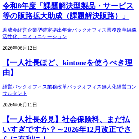
令和8年度「課題解決型製品・サービス
等の販路拡大助成（課題解決販路）」
助成金
経営
企業型確定拠出年金
バックオフィス業務改革
組織
活性化、コミュニケーション
2026年06月12日
【一人社長ほど、kintoneを使うべき理
由】
経営
バックオフィス業務改革
バックオフィス無人化
経営コン
サルタント
2026年06月11日
【一人社長必見】社会保険料、まだ払
いすぎですか？～2026年12月改正でさ