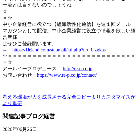
一流とは言えないのでしょうね。
☆＝＝＝＝＝＝＝＝＝＝＝＝＝＝＝＝＝＝＝＝＝＝＝＝＝＝
＝☆
中小企業経営に役立つ【組織活性化通信】を週１回メール
マガジンとして配信。中小企業経営に役立つ情報を欲しい経
営者様
はぜひご登録願います。
→
https://1lejend.com/stepmail/kd.php?no=Uzgkas
☆＝＝＝＝＝＝＝＝＝＝＝＝＝＝＝＝＝＝＝＝＝＝＝＝＝＝
＝☆
アールイープロデュース
http://re-p.co.jp
お問い合わせ
https://www.re-p.co.jp/contact/
考える環境が人を成長させる
完全コピーよりカスタマイズが
より重要
関連記事
ブログ
経営
2026年06月26日