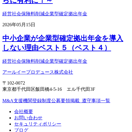
らに有利に！～
経営
社会保険料削減
企業型確定拠出年金
2026年05月15日
中小企業が企業型確定拠出年金を導入
しない理由ベスト５（ベスト４）
経営
社会保険料削減
企業型確定拠出年金
アールイープロデュース株式会社
〒102-0072
東京都千代田区飯田橋4-5-16 エル千代田3F
M&A支援機関登録制度公募要領掲載_遵守事項一覧
会社概要
お問い合わせ
セキュリティポリシー
ブログ