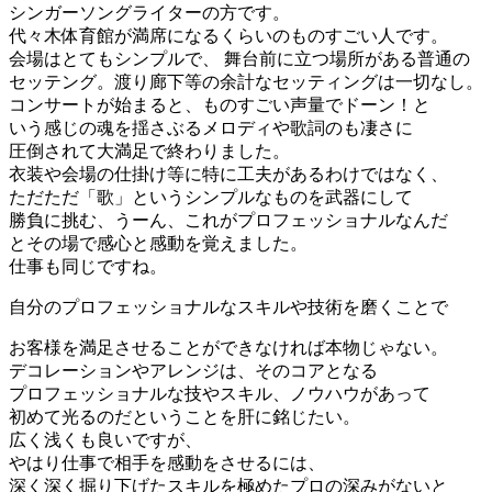
シンガーソングライターの方です。
代々木体育館が満席になるくらいのものすごい人です。
会場はとてもシンプルで、 舞台前に立つ場所がある普通の
セッテング。渡り廊下等の余計なセッティングは一切なし。
コンサートが始まると、ものすごい声量でドーン！と
いう感じの魂を揺さぶるメロディや歌詞のも凄さに
圧倒されて大満足で終わりました。
衣装や会場の仕掛け等に特に工夫があるわけではなく、
ただただ「歌」というシンプルなものを武器にして
勝負に挑む、うーん、これがプロフェッショナルなんだ
とその場で感心と感動を覚えました。
仕事も同じですね。
自分のプロフェッショナルなスキルや技術を磨くことで
お客様を満足させることができなければ本物じゃない。
デコレーションやアレンジは、そのコアとなる
プロフェッショナルな技やスキル、ノウハウがあって
初めて光るのだということを肝に銘じたい。
広く浅くも良いですが、
やはり仕事で相手を感動をさせるには、
深く深く掘り下げたスキルを極めたプロの深みがないと